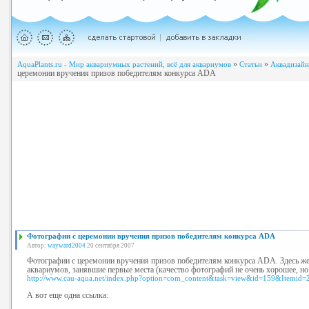
»
»
AquaPlants.ru - Мир аквариумных растений, всё для аквариумов
Статьи
Аквадизайн
церемонии вручения призов победителям конкурса ADA
Фотографии с церемонии вручения призов победителям конкурса ADA
Автор:
wayward2004
20 сентября 2007
Фотографии с церемонии вручения призов победителям конкурса ADA. Здесь ж
аквариумов, занявшие первые места (качество фотографий не очень хорошее, н
http://www.cau-aqua.net/index.php?option=com_content&task=view&id=159&Itemid=
А вот еще одна ссылка: