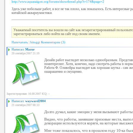
http://www.aquasaigon.org/forums/showthread.php?t=174&page=2
Здесь уже побольше работ, и все не так плохо, как показалось. Есть интересные р
китайской аквариумистики.
Уважаемый посетитель вы вошли на сайт как незарегистрированный пользоват
зарегистрироваться либо войти на сайт под своим именем.
Напечатать
|
bitoggi
Комментарии (3)
Написал:
Mazur
20 сентября 2007 21:19
Дизайн работ выглядит несколько однообразным. Представ
поинтереснее. Хотя, конечно, надо смотреть работы в норм
Работа Ф. Оливейры выглядит как хорошая шутка - сам же
ошарашенно и смущенно.
Зарегистрирован: 16.08.2007 ICQ: --
Написал:
wayward2004
21 сентября 2007 08:13
Долго думал, какие эмоции у меня вызывают работы
Видно, что работы, занявшие призовые места, выпол
декорации используются коряги, на которые высаже
Мне тоже показалось, что в прошлом году 10-ка был